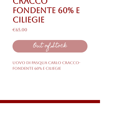
Cracco
fondente 60% e
ciliegie
Price
€65.00
Out of Stock
Uovo di Pasqua Carlo Cracco-
Fondente 60% e Ciliegie
Shipping & Returns
Privacy Policy
FAQ
HELP